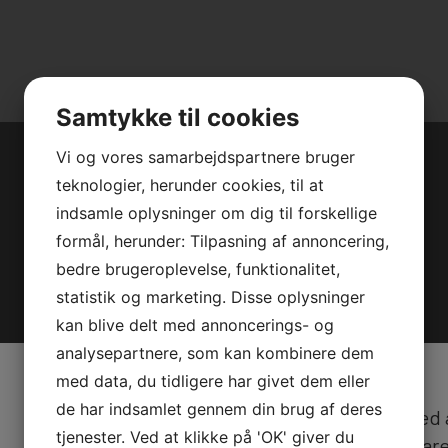
Samtykke til cookies
Vi og vores samarbejdspartnere bruger
Super hurtig service og til rimelige priser
teknologier, herunder cookies, til at
indsamle oplysninger om dig til forskellige
Anja Hansen
formål, herunder: Tilpasning af annoncering,
bedre brugeroplevelse, funktionalitet,
statistik og marketing. Disse oplysninger
kan blive delt med annoncerings- og
analysepartnere, som kan kombinere dem
med data, du tidligere har givet dem eller
de har indsamlet gennem din brug af deres
Hj Computer er vores butik med
tjenester. Ved at klikke på 'OK' giver du
tilbehør. Vi sælger både bærbar