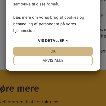
samtykke til disse formål.
Stationære computere (også gamer
Læs mere om vores brug af cookies og
behandling af persondata på vores
Fordelen ved at købe PC hos os e
hjemmeside.
erfaring giver dig et godt kvalit
VIS
DETALJER
Vi er kendt for høj kvalitet og l
JA
NEJ
OK
JA
NEJ
NØDVENDIGE
PRÆFERENCER
AFVIS ALLE
JA
NEJ
JA
NEJ
MARKETING
STATISTIK
høre mere
 velkommen til at kontakte os.