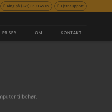
Ring på (+45) 86 33 49 09
Fjernsupport
PRISER
OM
KONTAKT
mputer tilbehør.