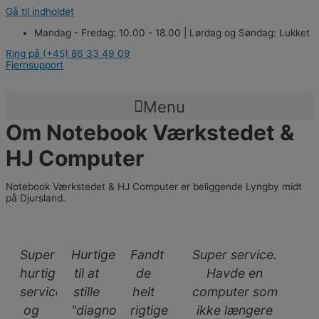
Gå til indholdet
Mandag - Fredag: 10.00 - 18.00 | Lørdag og Søndag: Lukket
Ring på (+45) 86 33 49 09
Fjernsupport
Menu
Om Notebook Værkstedet &
HJ Computer
Notebook Værkstedet​ & HJ Computer er beliggende Lyngby midt
på Djursland.
Super
Hurtige
Fandt
Super service.
hurtig
til at
de
Havde en
service
stille
helt
computer som
og
"diagnosen"
rigtige
ikke længere