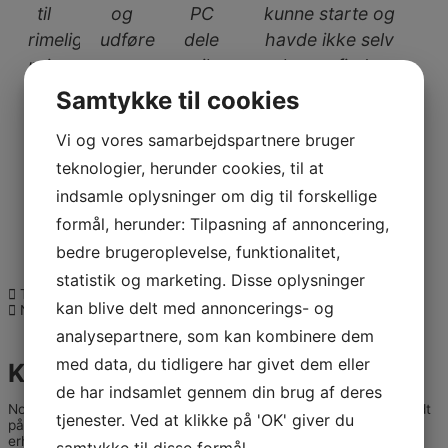
til
og
PC
kunne starte og
rimelige
udføre
dele
havde ikke selv
priser
reparationen​
til
kunne finde
en
årsagen. Dagen
Samtykke til cookies
Anja
Tina
fantastisk
efter jeg havde
Hansen
Krarup
Vi og vores samarbejdspartnere bruger
pris​
indleveret den,
teknologier, herunder cookies, til at
var den nu klar
Kasper
til afhenting.​
indsamle oplysninger om dig til forskellige
Kjær
formål, herunder: Tilpasning af annoncering,
Hjelmager
Kim Laurits
bedre brugeroplevelse, funktionalitet,
Kristensen
statistik og marketing. Disse oplysninger
Tidligere
kan blive delt med annoncerings- og
Næste
analysepartnere, som kan kombinere dem
med data, du tidligere har givet dem eller
Kort om os
de har indsamlet gennem din brug af deres
Notebook Værkstedet & HJ Computer er beliggende i Lyngby midt
tjenester. Ved at klikke på 'OK' giver du
på Djursland. Vi har siden 2008 serviceret private og små
erhvervsdrivende, inden for salg og reparation af computere,
samtykke til disse formål.